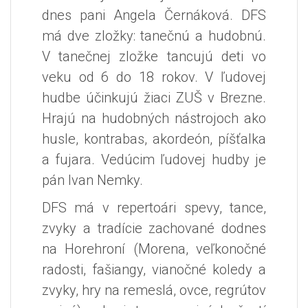
dnes pani Angela Černáková. DFS
má dve zložky: tanečnú a hudobnú.
V tanečnej zložke tancujú deti vo
veku od 6 do 18 rokov. V ľudovej
hudbe účinkujú žiaci ZUŠ v Brezne.
Hrajú na hudobných nástrojoch ako
husle, kontrabas, akordeón, píšťalka
a fujara. Vedúcim ľudovej hudby je
pán Ivan Nemky.
DFS má v repertoári spevy, tance,
zvyky a tradície zachované dodnes
na Horehroní (Morena, veľkonočné
radosti, fašiangy, vianočné koledy a
zvyky, hry na remeslá, ovce, regrútov