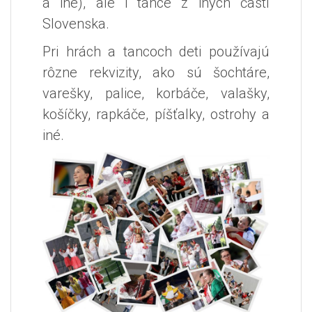
a iné), ale i tance z iných častí
Slovenska.
Pri hrách a tancoch deti používajú
rôzne rekvizity, ako sú šochtáre,
varešky, palice, korbáče, valašky,
košíčky, rapkáče, píšťalky, ostrohy a
iné.